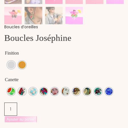
Boucles d’oreilles
Boucles Joséphine
Finition
Canette
quantité
de
Boucles
Ajouter au panier
Joséphine